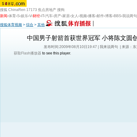
搜狐
ChinaRen
17173
焦点房地产
搜狗
新闻
-
体育
-
S
-
娱乐
-
V
-
财经
-
IT
-
汽车
-
房产
-
家居
-
女人
-
视频
-
播客
-
邮件
-
博客
-
BBS
-
我说两句
搜狐体育视频
>
综合
>
其他
中国男子射箭首获世界冠军 小将陈文圆
发布时间:2009年08月10日19:47 |
我来说两句
| 来源：
获取Flash播放器
to see this player.