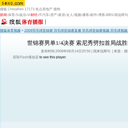
搜狐
ChinaRen
17173
焦点房地产
搜狗
新闻
-
体育
-
S
-
娱乐
-
V
-
财经
-
IT
-
汽车
-
房产
-
家居
-
女人
-
视频
-
播客
-
邮件
-
博客
-
BBS
-
我说两句
搜狐体育视频
>
2009羽毛球世锦赛 羽毛球世锦赛直播 羽毛球世锦赛视频 羽毛球视频 
春来
>
男单视频 2009羽毛球世锦赛 羽毛球视频 林丹 谢杏芳 鲍春来
世锦赛男单1/4决赛 索尼秀劈扣首局战
发布时间:2009年08月14日20:50 |
我来说两句
| 来源：
获取Flash播放器
to see this player.