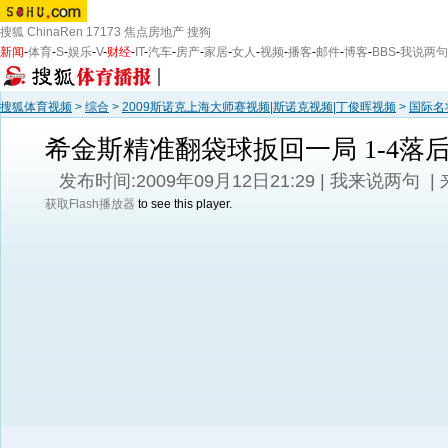
搜狐
ChinaRen
17173
焦点房地产
搜狗
新闻
-
体育
-
S
-
娱乐
-
V
-
财经
-
IT
-
汽车
-
房产
-
家居
-
女人
-
视频
-
播客
-
邮件
-
博客
-
BBS
-
我说两句
搜狐体育视频
>
综合
>
2009斯诺克上海大师赛视频|斯诺克视频|丁俊晖视频
>
国际名
希金斯精准翻袋球扳回一局 1-4落
发布时间:2009年09月12日21:29 |
我来说两句
|
获取Flash播放器
to see this player.