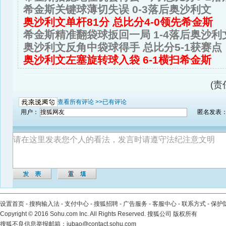
希金斯关键球薄切失误 0-3落后奥沙利文
奥沙利文单杆81分 总比分4-0领先希金斯
希金斯精准翻袋球扳回一局 1-4落后奥沙利
奥沙利文反角中袋球得手 总比分5-1获赛点
奥沙利文左塞旋转球入袋 6-1横扫希金斯
(责
查看所有评论 >>
已有评论
用户：
匿名发表
设置首页
-
搜狗输入法
-
支付中心
-
搜狐招聘
-
广告服务
-
客服中心
-
联系方式
-
保护
Copyright
©
2016 Sohu.com Inc. All Rights Reserved. 搜狐公司
版权所有
搜狐不良信息举报邮箱：
jubao@contact.sohu.com