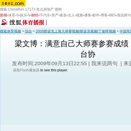
搜狐
ChinaRen
17173
焦点房地产
搜狗
新闻
-
体育
-
S
-
娱乐
-
V
-
财经
-
IT
-
汽车
-
房产
-
家居
-
女人
-
视频
-
播客
-
邮件
-
博客
-
BBS
-
我说两句
搜狐体育视频
>
综合
>
2009斯诺克上海大师赛视频|斯诺克视频|丁俊晖视频
>
中国军
梁文博：满意自己大师赛参赛成绩
台协
发布时间:2009年09月13日22:55 |
我来说两句
| 
获取Flash播放器
to see this player.