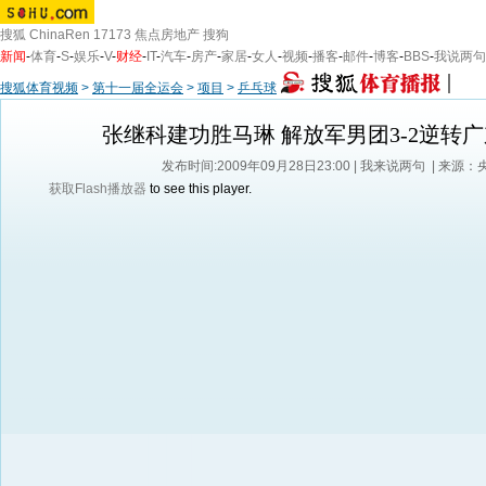
搜狐
ChinaRen
17173
焦点房地产
搜狗
新闻
-
体育
-
S
-
娱乐
-
V
-
财经
-
IT
-
汽车
-
房产
-
家居
-
女人
-
视频
-
播客
-
邮件
-
博客
-
BBS
-
我说两句
搜狐体育视频
>
第十一届全运会
>
项目
>
乒乓球
张继科建功胜马琳 解放军男团3-2逆转
发布时间:2009年09月28日23:00 |
我来说两句
| 来源：
获取Flash播放器
to see this player.