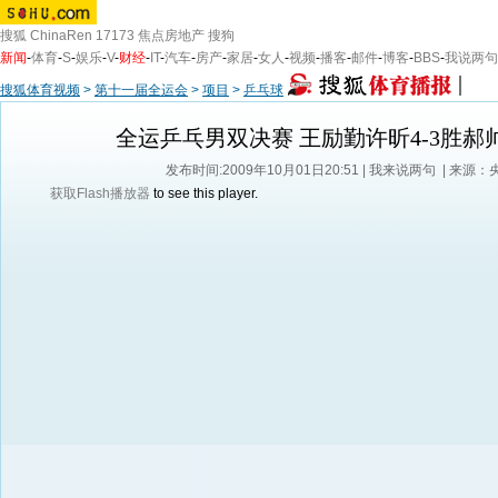
搜狐
ChinaRen
17173
焦点房地产
搜狗
新闻
-
体育
-
S
-
娱乐
-
V
-
财经
-
IT
-
汽车
-
房产
-
家居
-
女人
-
视频
-
播客
-
邮件
-
博客
-
BBS
-
我说两句
搜狐体育视频
>
第十一届全运会
>
项目
>
乒乓球
全运乒乓男双决赛 王励勤许昕4-3胜郝
发布时间:2009年10月01日20:51 |
我来说两句
| 来源：
获取Flash播放器
to see this player.