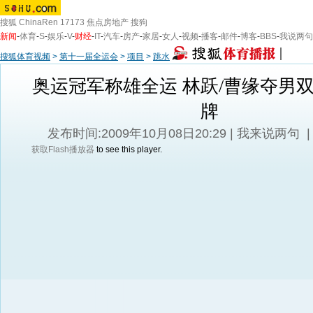
搜狐
ChinaRen
17173
焦点房地产
搜狗
新闻
-
体育
-
S
-
娱乐
-
V
-
财经
-
IT
-
汽车
-
房产
-
家居
-
女人
-
视频
-
播客
-
邮件
-
博客
-
BBS
-
我说两句
搜狐体育视频
>
第十一届全运会
>
项目
>
跳水
奥运冠军称雄全运 林跃/曹缘夺男双
牌
发布时间:2009年10月08日20:29 |
我来说两句
获取Flash播放器
to see this player.