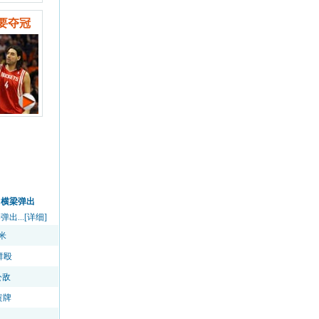
要夺冠
中横梁弹出
...[详细]
米
群殴
公敌
黄牌