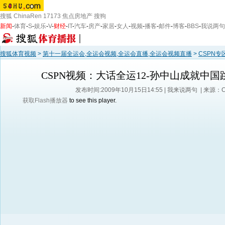
搜狐
ChinaRen
17173
焦点房地产
搜狗
新闻
-
体育
-
S
-
娱乐
-
V
-
财经
-
IT
-
汽车
-
房产
-
家居
-
女人
-
视频
-
播客
-
邮件
-
博客
-
BBS
-
我说两句
搜狐体育视频
>
第十一届全运会,全运会视频,全运会直播,全运会视频直播
>
CSPN专
CSPN视频：大话全运12-孙中山成就中
发布时间:2009年10月15日14:55 |
我来说两句
| 来源：
获取Flash播放器
to see this player.