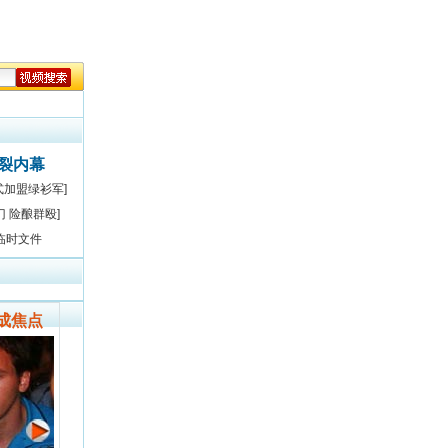
决裂内幕
式加盟绿衫军]
门 险酿群殴]
临时文件
成焦点