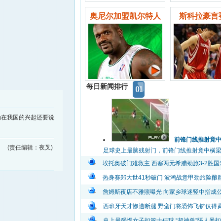
奥尼尔加盟凯尔特人
斯科拉豪言
每日新闻排行
动在我国的兴起还要说
前锋门线推射竟
(责任编辑：夜叉)
足球史上最脑残射门，前锋门线推射竟中横梁弹出
埃托奥破门难救主 西塞两元希腊劲旅3-2胜国
热身赛郑大世41秒破门 波鸿战意甲劲旅险酿
詹姆斯夜店不雅照曝光 向家乡球迷竖中指成
西班牙天才惨遭断腿 野蛮门将恐怖飞铲仅得
史上最强悍女子扣篮十佳球 “超神兽”隔人暴扣