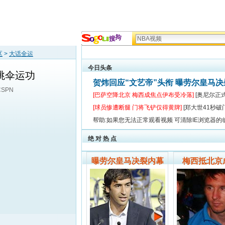
区
>
大话全运
今日头条
国跳伞运功
贺炜回应“文艺帝”头衔 曝劳尔皇马
CSPN
[巴萨空降北京 梅西成焦点伊布受冷落]
[奥尼尔正
[球员惨遭断腿 门将飞铲仅得黄牌]
[郑大世41秒破
帮助:如果您无法正常观看视频 可清除IE浏览器的
绝 对 热 点
曝劳尔皇马决裂内幕
梅西抵北京