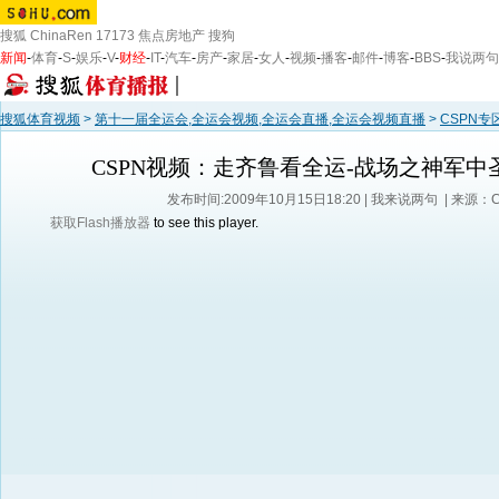
搜狐
ChinaRen
17173
焦点房地产
搜狗
新闻
-
体育
-
S
-
娱乐
-
V
-
财经
-
IT
-
汽车
-
房产
-
家居
-
女人
-
视频
-
播客
-
邮件
-
博客
-
BBS
-
我说两句
搜狐体育视频
>
第十一届全运会,全运会视频,全运会直播,全运会视频直播
>
CSPN专
CSPN视频：走齐鲁看全运-战场之神军中
发布时间:2009年10月15日18:20 |
我来说两句
| 来源：
获取Flash播放器
to see this player.