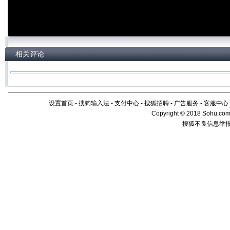
相关评论
设置首页
-
搜狗输入法
-
支付中心
-
搜狐招聘
-
广告服务
-
客服中心
Copyright
©
2018 Sohu.com 
搜狐不良信息举