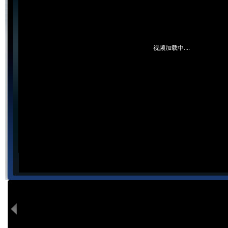
视频加载中....