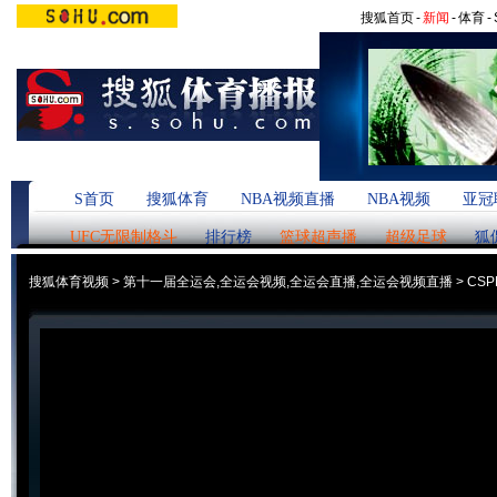
搜狐首页
-
新闻
-
体育
-
S首页
搜狐体育
NBA视频直播
NBA视频
亚冠
UFC无限制格斗
排行榜
篮球超声播
超级足球
狐
搜狐体育视频
>
第十一届全运会,全运会视频,全运会直播,全运会视频直播
>
CS