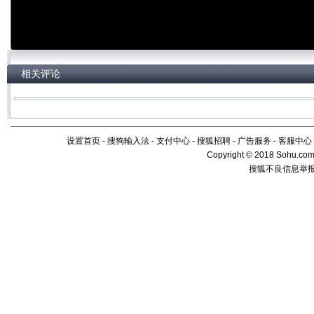
相关评论
设置首页
-
搜狗输入法
-
支付中心
-
搜狐招聘
-
广告服务
-
客服中心
Copyright
©
2018 Sohu.com 
搜狐不良信息举