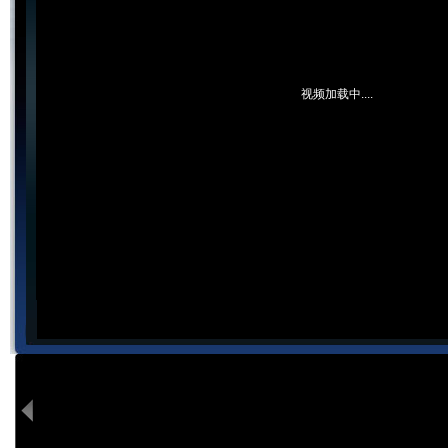
视频加载中....