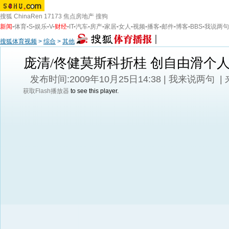
搜狐
ChinaRen
17173
焦点房地产
搜狗
新闻
-
体育
-
S
-
娱乐
-
V
-
财经
-
IT
-
汽车
-
房产
-
家居
-
女人
-
视频
-
播客
-
邮件
-
博客
-
BBS
-
我说两句
搜狐体育视频
>
综合
>
其他
庞清/佟健莫斯科折桂 创自由滑个
发布时间:2009年10月25日14:38 |
我来说两句
|
获取Flash播放器
to see this player.