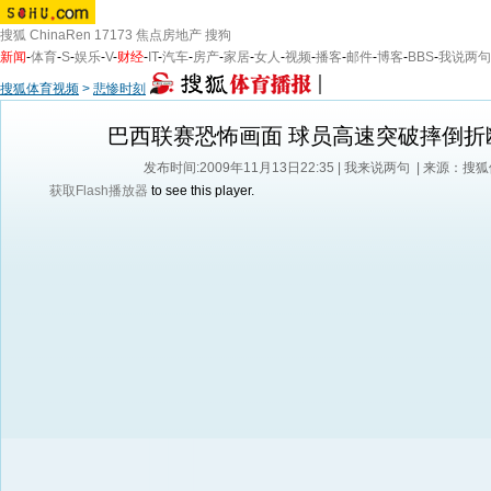
搜狐
ChinaRen
17173
焦点房地产
搜狗
新闻
-
体育
-
S
-
娱乐
-
V
-
财经
-
IT
-
汽车
-
房产
-
家居
-
女人
-
视频
-
播客
-
邮件
-
博客
-
BBS
-
我说两句
搜狐体育视频
>
悲惨时刻
巴西联赛恐怖画面 球员高速突破摔倒折
发布时间:2009年11月13日22:35 |
我来说两句
| 来源：搜
获取Flash播放器
to see this player.