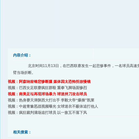
内容介绍：
北京时间11月13日，在巴西联赛发生一起悲惨事件，一名球员高速
臂当场折断。
视频：阿森纳前锋悲惨断腿 媒体因太恐怖拒放慢镜
视频：巴西女足联赛疯狂群殴 重拳飞脚场面惨烈
视频：南美足坛再现球场暴力 球迷持刀攻击球员
视频：热身赛天津陕西大打出手 李毅大帝“爆捶”凯莱
视频：中超青豫恶战视频曝光 女球迷衣不蔽体追打他人
视频：疯狂裁判满场追打球员 以一敌五不落下风
相关搜索：