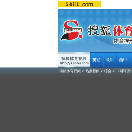
英超
意甲
西甲
>
>
>
搜狐体育视频
热点新闻
综合
12斯诺克