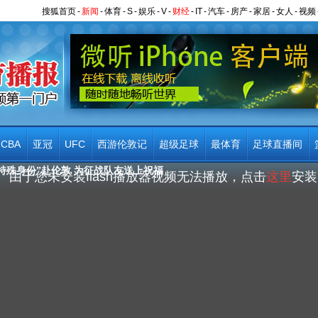
搜狐首页
-
新闻
-
体育
-
S
-
娱乐
-
V
-
财经
-
IT
-
汽车
-
房产
-
家居
-
女人
-
视频
CBA
亚冠
UFC
西游伦敦记
超级足球
最体育
足球直播间
“特殊身份”赴伦敦 为征战队友送上祝福
由于您未安装flash播放器视频无法播放，点击
这里
安装