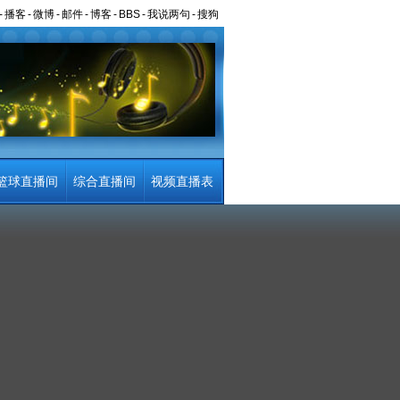
-
播客
-
微博
-
邮件
-
博客
-
BBS
-
我说两句
-
搜狗
篮球直播间
综合直播间
视频直播表