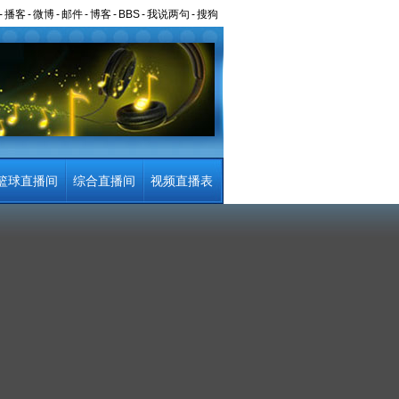
-
播客
-
微博
-
邮件
-
博客
-
BBS
-
我说两句
-
搜狗
篮球直播间
综合直播间
视频直播表