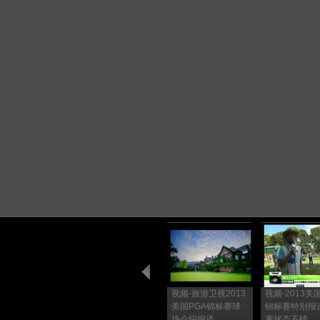
羽坛“小马琳”演逆转
频-麦克罗伊豪宅
视频-旅游卫视2013
视频-2013美
世锦赛晋级女单1/8
 “水上豪宅”尽显
美国PGA锦标赛球
锦标赛特别报道
决赛
华
场介绍报道
麦状态不错