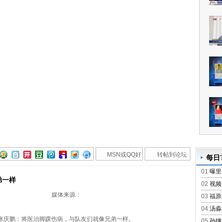
MSN或QQ好
转帖到论坛
每日T
友
01
曝里
弟一样
02
视频
媒体来源：
03
福原
04
汤淼
张庆鹏：将医治脚踝伤病，与队友们就像兄弟一样。
05
孙继