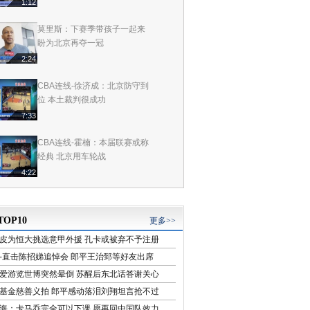
1:12
莫里斯：下赛季带孩子一起来
盼为北京再夺一冠
2:24
CBA连线-徐济成：北京防守到
位 本土裁判很成功
7:33
CBA连线-霍楠：本届联赛或称
经典 北京用车轮战
4:22
CBA连线-霍楠：新疆新援像US
B 即插即用很灵活
OP10
更多>>
2:54
皮为恒大挑选意甲外援 孔卡或被弃不予注册
CBA连线-霍楠：总决赛北京战
-直击陈招娣追悼会 郎平王治郅等好友出席
术成功 新疆输心态
爱游览世博突然晕倒 苏醒后东北话答谢关心
5:34
基金慈善义拍 郎平感动落泪刘翔坦言抢不过
海：卡马乔完全可以下课 愿再回中国队效力