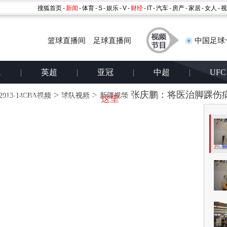
搜狐首页
-
新闻
-
体育
-
S
-
娱乐
-
V
-
财经
-
IT
-
汽车
-
房产
-
家居
-
女人
-
视
篮球直播间
足球直播间
中国足球
A
|
英超
|
亚冠
|
中超
|
UFC
>
>
张庆鹏：将医治脚踝伤病
体育首页
2013-14CBA视频
球队视频
新疆视频
h播放器视频无法播放，点击
这里
安装