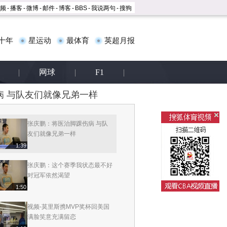
频
-
播客
-
微博
-
邮件
-
博客
-
BBS
-
我说两句
-
搜狗
援18分全队最高
1:24
十年
星运动
最体育
英超月报
金隅参加市政府活动 老马成第3
0位北京荣誉市民
2:4
|
网球
|
F1
|
新疆董事长：五年内夺总冠军
将对周琦专门培养
 与队友们就像兄弟一样
1:53
张庆鹏：将医治脚踝伤病 与队
友们就像兄弟一样
1:39
张庆鹏：这个赛季我状态最不好
对冠军依然渴望
1:50
视频-莫里斯携MVP奖杯回美国
满脸笑意充满留恋