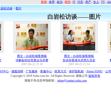
新闻
-
体育
-
娱乐
-
财经
-
IT
-
汽车
-
房产
-
女人
-
TV
-
chi
白岩松访谈
>
图片
白岩松访谈——图片
图文：白岩松做客搜狐
图文：白岩松做客搜狐
想
详解如何欣赏奥运马术赛
告诉你香港马术悠久历史
2007-06-22 21:18
2007-06-22 21:14
付中心
-
搜狐招聘
-
广告服务
-
客服中心
-
联系方式
-
保护隐私权
-
About SOHU
-
公
Copyright © 2018 Sohu.com Inc. All Rights Reserved.
搜狐公司
版权所有
搜狐不良信息举报邮箱：
jubao@contact.sohu.com