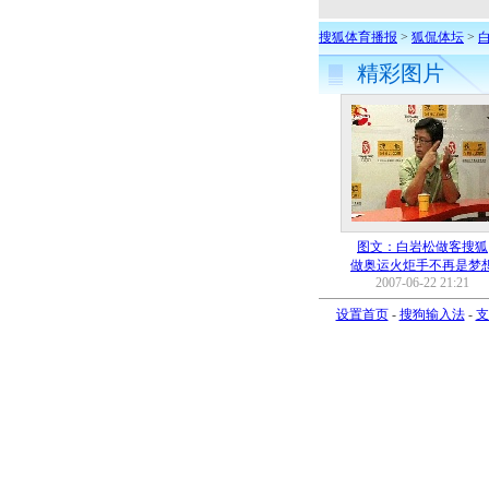
搜狐体育播报
>
狐侃体坛
>
精彩图片
图文：白岩松做客搜狐
做奥运火炬手不再是梦
2007-06-22 21:21
设置首页
-
搜狗输入法
-
支