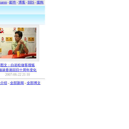
naren
-
邮件
-
博客
-
BBS
-
搜狗
图文：白岩松做客搜狐
畅谈香港回归十周年变化
2007-06-22 21:10
司介绍
-
全部新闻
-
全部博文