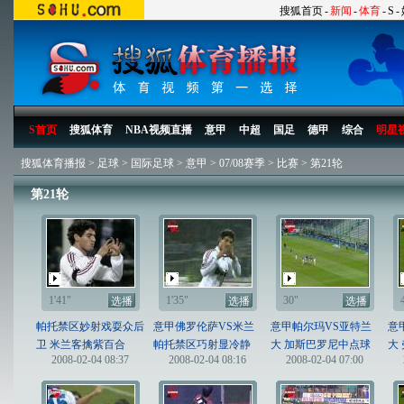
搜狐首页
-
新闻
-
体育
-
S
-
S首页
搜狐体育
NBA视频直播
意甲
中超
国足
德甲
综合
明星
搜狐体育播报
>
足球
>
国际足球
>
意甲
>
07/08赛季
>
比赛
>
第21轮
第21轮
1'41"
1'35"
30"
选播
选播
选播
帕托禁区妙射戏耍众后
意甲佛罗伦萨VS米兰
意甲帕尔玛VS亚特兰
意
卫 米兰客擒紫百合
帕托禁区巧射显冷静
大 加斯巴罗尼中点球
大
2008-02-04 08:37
2008-02-04 08:16
2008-02-04 07:00