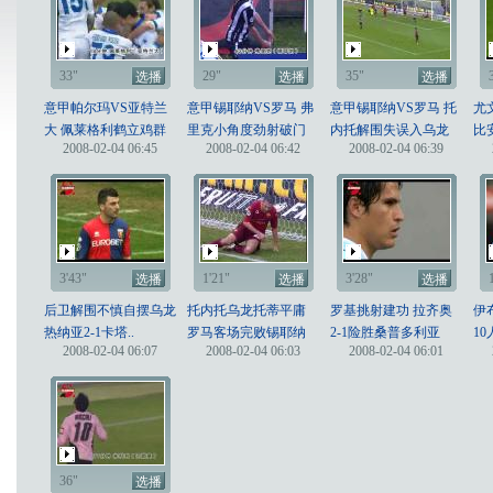
33"
29"
35"
选播
选播
选播
意甲帕尔玛VS亚特兰
意甲锡耶纳VS罗马 弗
意甲锡耶纳VS罗马 托
尤
大 佩莱格利鹤立鸡群
里克小角度劲射破门
内托解围失误入乌龙
比
2008-02-04 06:45
2008-02-04 06:42
2008-02-04 06:39
3'43"
1'21"
3'28"
选播
选播
选播
后卫解围不慎自摆乌龙
托内托乌龙托蒂平庸
罗基挑射建功 拉齐奥
伊
热纳亚2-1卡塔..
罗马客场完败锡耶纳
2-1险胜桑普多利亚
1
2008-02-04 06:07
2008-02-04 06:03
2008-02-04 06:01
36"
选播