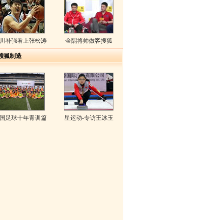
川补强看上张松涛
金隅将帅做客搜狐
搜狐制造
国足球十年青训篇
星运动-专访王冰玉