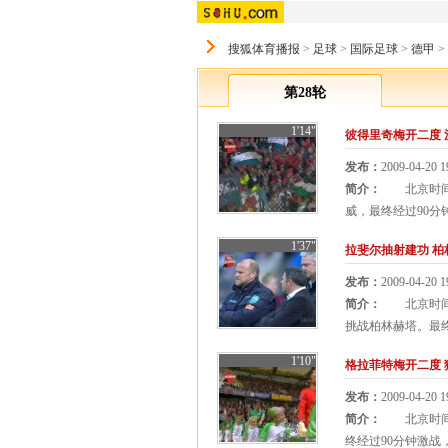
搜狐体育播报
>
足球
>
国际足球
>
德甲
>
第28轮
1'14"
彼得里奇梅开二度 汉
发布：
2009-04-20 1
简介：
北京时间4
威，最终经过90分钟
1'37"
拉斐尔抽射建功 柏
发布：
2009-04-20 1
简介：
北京时间4
挑战柏林赫塔。最终经
1'10"
格拉菲特梅开二度 
发布：
2009-04-20 1
简介：
北京时间4
终经过90分钟激战