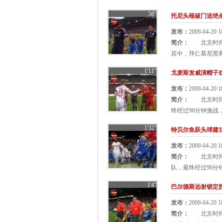
58"
托尼头槌破门送绝杀
发布：
2009-04-20 1
简介：
北京时间4月
其中，拜仁慕尼黑客
1'11"
戈麦斯发威演帽子戏
发布：
2009-04-20 1
简介：
北京时间4
终经过90分钟激战
1'32"
特贝尔鱼跃头球建功
发布：
2009-04-20 1
简介：
北京时间4
队，最终经过90分
1'4"
巴尔德斯远射锁定胜
发布：
2009-04-20 1
简介：
北京时间4