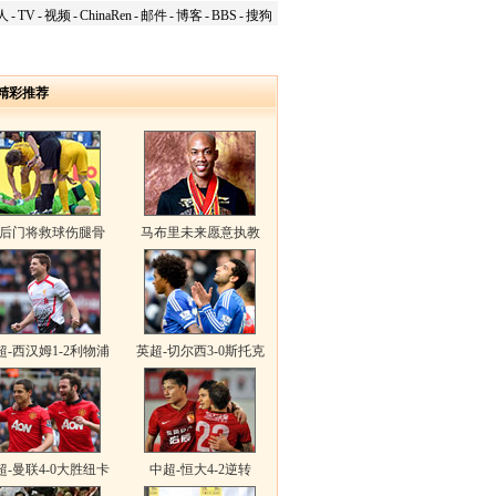
人
-
TV
-
视频
-
ChinaRen
-
邮件
-
博客
-
BBS
-
搜狗
精彩推荐
0后门将救球伤腿骨
马布里未来愿意执教
超-西汉姆1-2利物浦
英超-切尔西3-0斯托克
超-曼联4-0大胜纽卡
中超-恒大4-2逆转