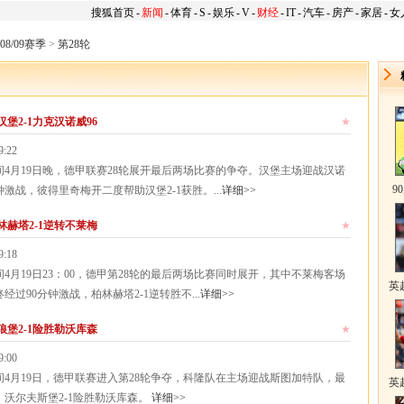
搜狐首页
-
新闻
-
体育
-
S
-
娱乐
-
V
-
财经
-
IT
-
汽车
-
房产
-
家居
-
女
08/09赛季
>
第28轮
堡2-1力克汉诺威96
★
9:22
月19日晚，德甲联赛28轮展开最后两场比赛的争夺。汉堡主场迎战汉诺
9
激战，彼得里奇梅开二度帮助汉堡2-1获胜。...
详细>>
林赫塔2-1逆转不莱梅
★
9:18
月19日23：00，德甲第28轮的最后两场比赛同时展开，其中不莱梅客场
英
过90分钟激战，柏林赫塔2-1逆转胜不...
详细>>
狼堡2-1险胜勒沃库森
★
9:00
月19日，德甲联赛进入第28轮争夺，科隆队在主场迎战斯图加特队，最
英
，沃尔夫斯堡2-1险胜勒沃库森。
详细>>