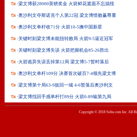
·
梁文博获28000英镑奖金 火箭鲜花遮面不忘搞怪
·
奥沙利文夺斯诺克个人第22冠 梁文博惜败赢尊重
·
奥沙利文单杆收71分 火箭10-5擒中国新星
·
关键时刻梁文博未能扭转败局 火箭9-5逼近冠军
·
关键时刻梁文博失误 火箭把握机会85-26胜出
·
火箭诡异失误丢掉第12局 梁文博5-7暂时落后
·
奥沙利文单杆109分 决赛首次破百7-4领先梁文博
·
梁文博第十局63-9扳回一城 4-6暂落后奥沙利文
·
梁文博找回手感单杆打89分 火箭0-89输第九局
Copyright © 2018 Sohu.com Inc. Al