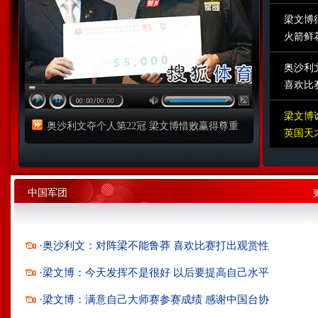
梁文博
火箭鲜
奥沙利
喜欢比
梁文博
奥沙利文夺个人第22冠 梁文博惜败赢得尊重
英国天
中国军团
·
奥沙利文：对阵梁不能鲁莽 喜欢比赛打出观赏性
·
梁文博：今天发挥不是很好 以后要提高自己水平
·
梁文博：满意自己大师赛参赛成绩 感谢中国台协