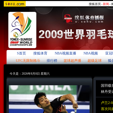
搜狐首页
-
新闻
-
S首页
搜狐体育
NBA视频直播
NBA视频
亚冠
UFC无限制格斗
排行榜
篮球超声播
超级足球
狐
今天是：2026年8月8日 星期六
国羽载
林丹受
卢兰2-
首次问