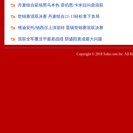
·
丹麦组合延续黑马本色 雷伯恩/卡米拉问鼎混双
·
世锦赛混双决赛 丹麦组合21-13轻松拿下首局
·
维迪安托/纳西尔上演逆转 晋级世锦赛混双决赛
·
混双全军覆没平最差战绩 阴盛阳衰成最大问题
Copyright © 2018 Sohu.com Inc. Al