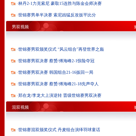
·
林丹2-1力克索尼 豪取15连胜与陈金会师决赛
·
世锦赛男单半决赛 索尼凶猛反攻扳平比分
男双视频
·
世锦赛男双颁奖仪式 “风云组合”再登世界之巅
·
世锦赛男双决赛 蔡赟/傅海峰2-1惊险夺冠
·
世锦赛男双决赛 韩国组合21-16扳回一局
·
世锦赛男双决赛 蔡赟/傅海峰21-18先声夺人
·
郑在龙/李龙大上演逆转 晋级世锦赛男双决赛
混双视频
·
世锦赛混双颁奖仪式 丹麦组合演绎羽球童话