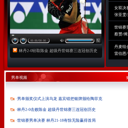
女双决
张亚雯
世锦赛
蔡赟/傅
丹麦组
林丹2-0轻取陈金 超级丹世锦赛三连冠创历史
雷伯恩
男单视频
·
男单颁奖仪式上演乌龙 嘉宾错把银牌颁给陶菲克
·
林丹2-0击败陈金 超级丹世锦赛三连冠创历史
·
世锦赛男单决赛 林丹21-18有惊无险赢得首局