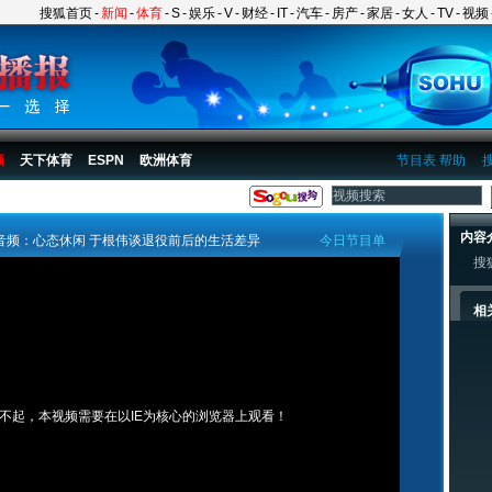
搜狐首页
-
新闻
-
体育
-
S
-
娱乐
-
V
-
财经
-
IT
-
汽车
-
房产
-
家居
-
女人
-
TV
-
视频
频
天下体育
ESPN
欧洲体育
节目表
帮助
内容
音频：心态休闲 于根伟谈退役前后的生活差异
今日节目单
搜
相
不起，本视频需要在以IE为核心的浏览器上观看！