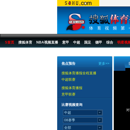
S首页
搜狐体育
NBA视频直播
意甲
中超
国足
德甲
综合
明星视
搜狐体育播报
>
足球
>
中国足球
>
中超
>
2006赛季
>
新闻
焦点预告
更多>>
搜狐体育播报全程直播
中超联赛
搜狐体育播报
意甲联赛
比赛视频查询
对