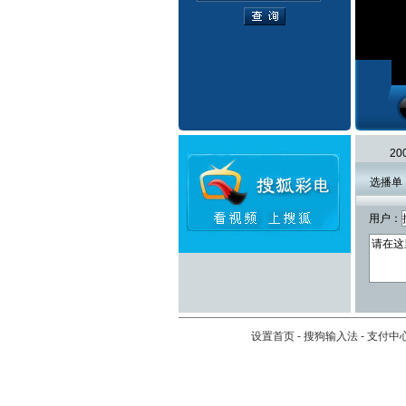
2
选播单
用户：
设置首页
-
搜狗输入法
-
支付中