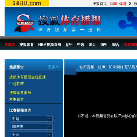
搜狐首页
-
新闻
-
体育
-
S
-
S首页
搜狐体育
NBA视频直播
意甲
中超
国足
德甲
综合
明星视
搜狐体育播报
>
足球
>
中国足球
>
国奥
>
2006
>
新闻
焦点预告
更多>>
独家视频：杜伊广沪哥俩好 互访观
搜狐体育播报全程直播
中超联赛
搜狐体育播报
意甲联赛
比赛视频查询
对不起，本视频需要在以IE为核心的