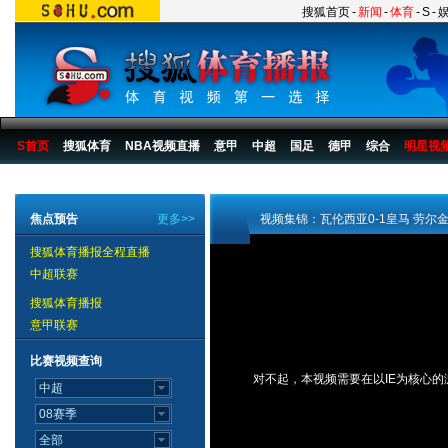
搜狐首页
-
新闻
-
体育
-
S
-
S首页
搜狐体育
NBA视频直播
意甲
中超
国足
德甲
综合
明星视
搜狐体育播报
>
足球
>
国际足球
>
西甲
>
06/07赛季
>
比赛
焦点预告
更多>>
视频集锦：瓦伦西亚0-1皇马 劳尔
搜狐体育播报全程直播
中超联赛
搜狐体育播报
意甲联赛
比赛视频查询
对不起，本视频需要在以IE为核心的