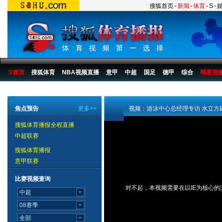
搜狐首页
-
新闻
-
体育
-
S
-
S首页
搜狐体育
NBA视频直播
意甲
中超
国足
德甲
综合
明星视
搜狐体育播报
>
综合
>
其他
焦点预告
更多>>
视频：游泳中心总经理专访 水立方
搜狐体育播报全程直播
中超联赛
搜狐体育播报
意甲联赛
比赛视频查询
对不起，本视频需要在以IE为核心的