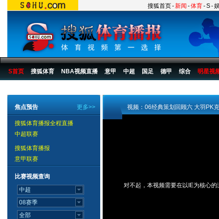
搜狐首页
-
新闻
-
体育
-
S
-
S首页
搜狐体育
NBA视频直播
意甲
中超
国足
德甲
综合
明星视
搜狐体育播报
>
足球
>
国际足球
>
其他
焦点预告
更多>>
视频：06经典策划回顾六 大羽PK
搜狐体育播报全程直播
中超联赛
搜狐体育播报
意甲联赛
比赛视频查询
对不起，本视频需要在以IE为核心的