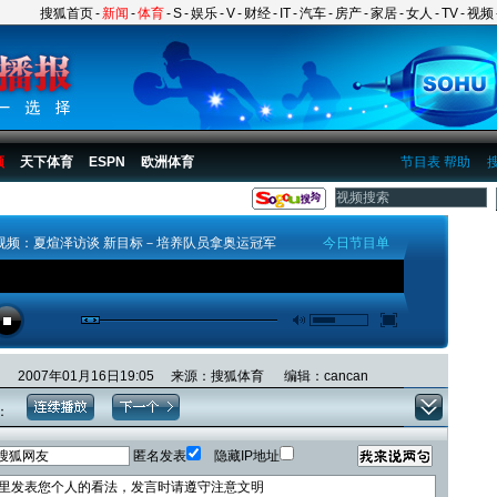
搜狐首页
-
新闻
-
体育
-
S
-
娱乐
-
V
-
财经
-
IT
-
汽车
-
房产
-
家居
-
女人
-
TV
-
视频
频
天下体育
ESPN
欧洲体育
节目表
帮助
视频：夏煊泽访谈 新目标－培养队员拿奥运冠军
今日节目单
2007年01月16日19:05 来源：搜狐体育 编辑：cancan
：
匿名发表
隐藏IP地址