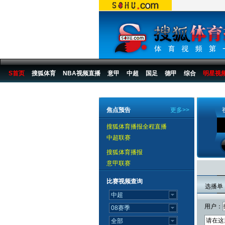
S首页
搜狐体育
NBA视频直播
意甲
中超
国足
德甲
综合
明星视
搜狐体育播报
>
视频_明星在线_从多哈到08系列访谈
>
明星在线
焦点预告
更多>>
搜狐体育播报全程直播
中超联赛
搜狐体育播报
意甲联赛
比赛视频查询
选播单
用户：