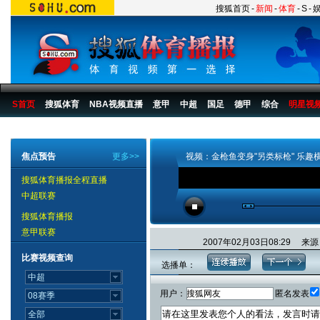
搜狐首页
-
新闻
-
体育
-
S
-
S首页
搜狐体育
NBA视频直播
意甲
中超
国足
德甲
综合
明星视
搜狐体育播报
>
综合
>
其他
焦点预告
更多>>
视频：金枪鱼变身"另类标枪" 乐趣
搜狐体育播报全程直播
中超联赛
搜狐体育播报
意甲联赛
2007年02月03日08:29
比赛视频查询
选播单：
用户：
匿名发表