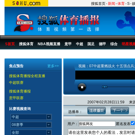
搜狐首页
-
新闻
-
体育
-
S
-
S首页
搜狐体育
NBA视频直播
意甲
中超
国足
德甲
综合
明星视
搜狐体育播报
>
足球
>
中国足球
>
中超
>
2007赛季
>
新闻
焦点预告
更多>>
视频：07中超重燃战火 十五强点
搜狐体育播报全程直播
中超联赛
搜狐体育播报
意甲联赛
2007年02月28日11:5
比赛视频查询
选播单：
用户：
匿名发表