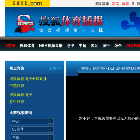
搜狐首页
-
新闻
-
体育
-
S
-
S首页
搜狐体育
NBA视频直播
意甲
中超
国足
德甲
综合
明星视
搜狐体育播报
>
足球
>
国际足球
>
西甲
>
06/07赛季
>
比赛
焦点预告
更多>>
视频：赛维利亚1-1巴萨 科尔扎科
搜狐体育播报全程直播
中超联赛
搜狐体育播报
意甲联赛
比赛视频查询
对不起，本视频需要在以IE为核心的