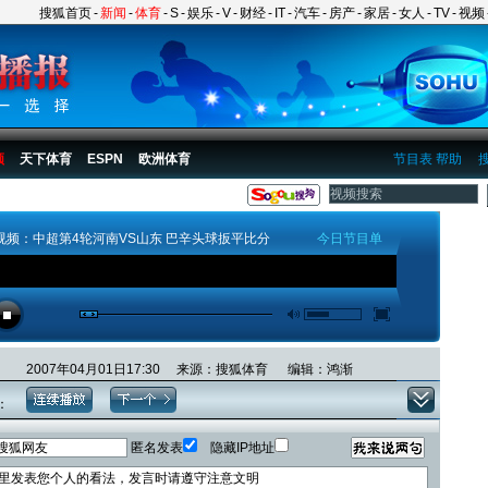
搜狐首页
-
新闻
-
体育
-
S
-
娱乐
-
V
-
财经
-
IT
-
汽车
-
房产
-
家居
-
女人
-
TV
-
视频
频
天下体育
ESPN
欧洲体育
节目表
帮助
视频：中超第4轮河南VS山东 巴辛头球扳平比分
今日节目单
2007年04月01日17:30 来源：搜狐体育 编辑：鸿渐
：
匿名发表
隐藏IP地址