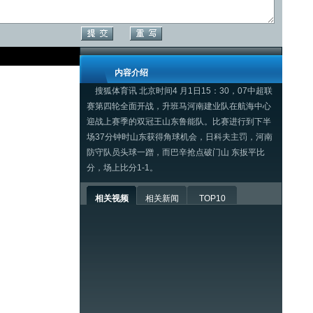
内容介绍
搜狐体育讯 北京时间4 月1日15：30，07中超联
赛第四轮全面开战，升班马
河南
建业队在航海中心
迎战上赛季的双冠王
山东
鲁能队。比赛进行到下半
场37分钟时山东获得角球机会，日科夫主罚，河南
防守队员头球一蹭，而巴辛抢点破门山 东扳平比
分，场上比分1-1。
相关视频
相关新闻
TOP10