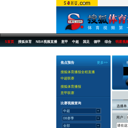
S首页
搜狐体育
NBA视频直播
意甲
中超
国足
德甲
综合
明星视
搜狐体育播报
>
足球
>
中国足球
>
中超
>
2007赛季
>
第4轮
焦点预告
更多>>
搜狐体育播报全程直播
中超联赛
搜狐体育播报
意甲联赛
比赛视频查询
选播单
用户：