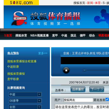
搜狐首页
-
新闻
-
体育
-
S
-
S首页
搜狐体育
NBA视频直播
意甲
中超
国足
德甲
综合
明星视
搜狐体育播报
>
足球
>
中国足球
>
中超
>
2007赛季
>
新闻
焦点预告
更多>>
音频：王霄点评本队表现 球队还需
搜狐体育播报全程直播
中超联赛
搜狐体育播报
意甲联赛
2007年04月07日20:40
比赛视频查询
选播单：
用户：
匿名发表