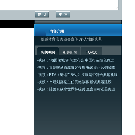
内容介绍
搜狐体育讯 奥运会宣传 片-人性的庆典
相关视频
相关新闻
TOP10
·
视频："倾国倾城"新闻发布会 中国打造绿色奥运
·
视频：青岛啤酒总裁做客搜狐 畅谈奥运营销策略
·
视频：BTV《奥运在身边》汉服是否符合奥运礼服
·
视频：市规划委副主任黄艳做客 畅谈奥运建设
·
视频：陆善真欲拿世界杯练兵 直言目标还是奥运