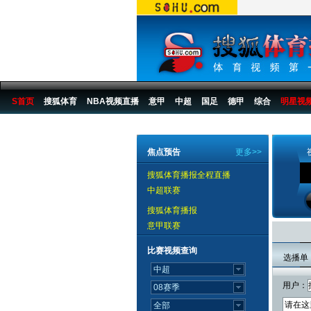
S首页
搜狐体育
NBA视频直播
意甲
中超
国足
德甲
综合
明星视
搜狐体育播报
>
综合
>
其他
焦点预告
更多>>
搜狐体育播报全程直播
中超联赛
搜狐体育播报
意甲联赛
比赛视频查询
选播单
用户：