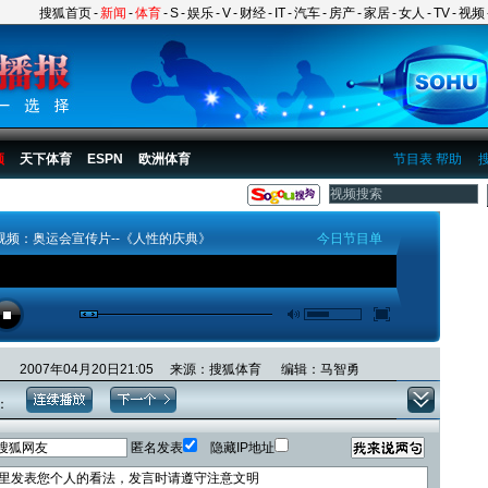
搜狐首页
-
新闻
-
体育
-
S
-
娱乐
-
V
-
财经
-
IT
-
汽车
-
房产
-
家居
-
女人
-
TV
-
视频
频
天下体育
ESPN
欧洲体育
节目表
帮助
视频：奥运会宣传片--《人性的庆典》
今日节目单
2007年04月20日21:05 来源：搜狐体育 编辑：马智勇
：
匿名发表
隐藏IP地址