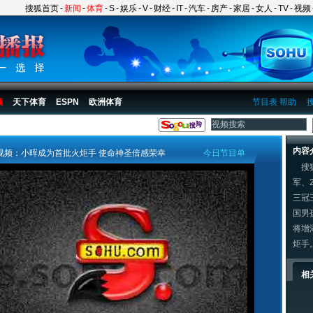
搜狐首页
-
新闻
-
体育
-
S
-
娱乐
-
V
-
财经
-
IT
-
汽车
-
房产
-
家居
-
女人
-
TV
-
视频
频
天下体育
ESPN
欧洲体育
节目表
帮助
内容
视频：小晖成为首批火炬手 使命神圣倍感荣幸
今日节目单
搜狐
军、
三冠
国男
将增
炬手
相