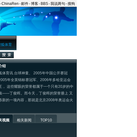
-
ChinaRen
-
邮件
-
博客
-
BBS
-
我说两句
-
搜狗
搜狐体育
介绍
体育讯 台球神童、 2005年中国公开赛冠
2005年全英锦标赛冠军、2006年多哈亚运会
王， 这些耀眼的荣誉都属于一个只有20岁的中
孩——丁俊晖。而今天，丁俊晖的荣誉册上 又
添新的一项内容，那就是北京2008年奥运会火
。
关视频
相关新闻
TOP10