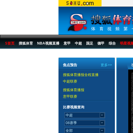
S首页
搜狐体育
NBA视频直播
意甲
中超
国足
德甲
综合
明星视
搜狐体育播报
>
综合
>
其他
焦点预告
更多>>
搜狐体育播报全程直播
中超联赛
搜狐体育播报
意甲联赛
比赛视频查询