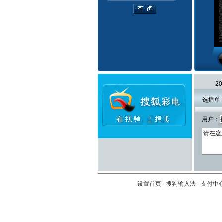
2
选播单
用户：
设置首页
-
搜狗输入法
-
支付中