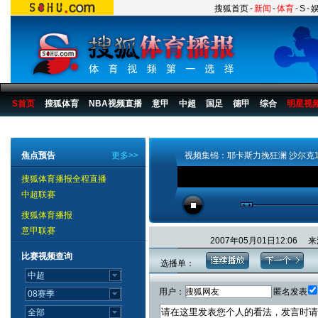
搜狐首页
-
新闻
-
体育
-
S
-
S首页
搜狐体育
NBA视频直播
意甲
中超
国足
德甲
综合
明星视
搜狐体育播报
>
足球
>
国际足球
>
德甲
>
06/07赛季
>
比赛
焦点预告
更多>>
视频集锦：耶卡斯力挽狂澜 沙尔克1
搜狐体育播报全程直播
中超联赛
搜狐体育播报
意甲联赛
2007年05月01日12:0
比赛视频查询
选播单：
用户：
匿名发表