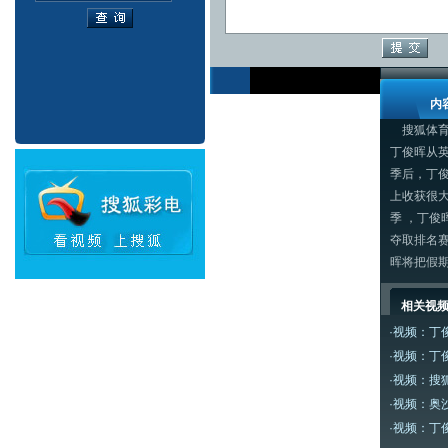
内
搜狐体育讯
丁俊晖从
季后，丁
上收获很
季 ，丁
夺取排名
晖将把假期
相关视
·
视频：丁
·
视频：丁
·
视频：搜狐
·
视频：奥
·
视频：丁