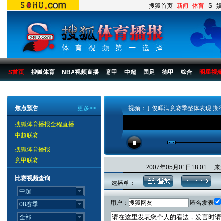
搜狐首页
-
新闻
-
体育
-
S
-
S首页
搜狐体育
NBA视频直播
意甲
中超
国足
德甲
综合
明星视
搜狐体育播报
>
综合
>
其他
>
丁俊晖
焦点预告
更多>>
视频：丁俊晖满意赛季整体表现 期
搜狐体育播报全程直播
中超联赛
搜狐体育播报
意甲联赛
2007年05月01日18:0
比赛视频查询
选播单：
用户：
匿名发表