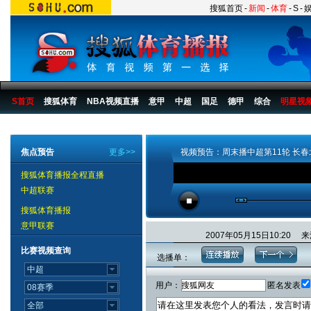
搜狐首页
-
新闻
-
体育
-
S
-
S首页
搜狐体育
NBA视频直播
意甲
中超
国足
德甲
综合
明星视
搜狐体育播报
>
足球
>
中国足球
>
中超
>
2007赛季
>
第11轮
焦点预告
更多>>
视频预告：周末播中超第11轮 长
搜狐体育播报全程直播
中超联赛
搜狐体育播报
意甲联赛
2007年05月15日10:2
比赛视频查询
选播单：
用户：
匿名发表