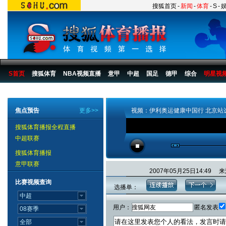
搜狐首页
-
新闻
-
体育
-
S
-
S首页
搜狐体育
NBA视频直播
意甲
中超
国足
德甲
综合
明星视
搜狐体育播报
>
综合
>
其他
焦点预告
更多>>
视频：伊利奥运健康中国行 北京站
搜狐体育播报全程直播
中超联赛
搜狐体育播报
意甲联赛
2007年05月25日14:4
比赛视频查询
选播单：
用户：
匿名发表