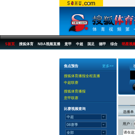
S首页
搜狐体育
NBA视频直播
意甲
中超
国足
德甲
综合
明星视
搜狐体育播报
>
综合
>
其他
焦点预告
更多>>
搜狐体育播报全程直播
中超联赛
搜狐体育播报
意甲联赛
比赛视频查询
选播单
用户：