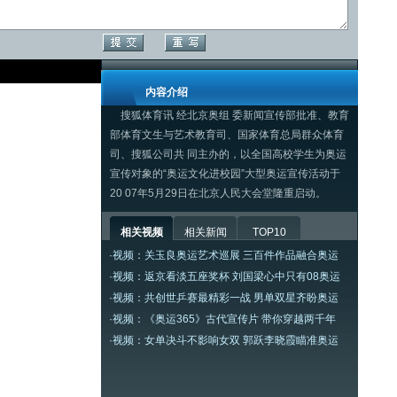
内容介绍
搜狐体育讯 经北京奥组 委新闻宣传部批准、教育
部体育文生与艺术教育司、国家体育总局群众体育
司、搜狐公司共 同主办的，以全国高校学生为奥运
宣传对象的“奥运文化进校园”大型奥运宣传活动于
20 07年5月29日在北京人民大会堂隆重启动。
相关视频
相关新闻
TOP10
·
视频：关玉良奥运艺术巡展 三百件作品融合奥运
·
视频：返京看淡五座奖杯 刘国梁心中只有08奥运
·
视频：共创世乒赛最精彩一战 男单双星齐盼奥运
·
视频：《奥运365》古代宣传片 带你穿越两千年
·
视频：女单决斗不影响女双 郭跃李晓霞瞄准奥运