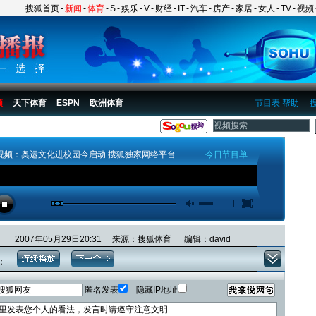
搜狐首页
-
新闻
-
体育
-
S
-
娱乐
-
V
-
财经
-
IT
-
汽车
-
房产
-
家居
-
女人
-
TV
-
视频
频
天下体育
ESPN
欧洲体育
节目表
帮助
视频：奥运文化进校园今启动 搜狐独家网络平台
今日节目单
2007年05月29日20:31 来源：搜狐体育 编辑：david
：
匿名发表
隐藏IP地址