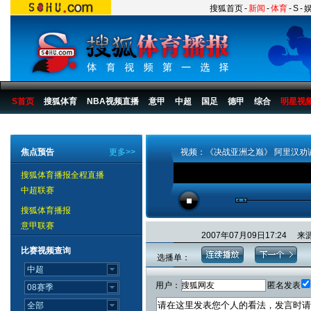
搜狐首页
-
新闻
-
体育
-
S
-
S首页
搜狐体育
NBA视频直播
意甲
中超
国足
德甲
综合
明星视
搜狐体育播报
>
狐侃体坛
>
《决战亚洲之巅》-阿里汉
>
视频
焦点预告
更多>>
视频：《决战亚洲之巅》 阿里汉劝
搜狐体育播报全程直播
中超联赛
搜狐体育播报
意甲联赛
2007年07月09日17:2
比赛视频查询
选播单：
用户：
匿名发表