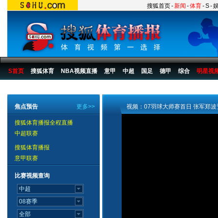
搜狐首页
-
新闻
-
体育
-
S
-
S首页
搜狐体育
NBA视频直播
意甲
中超
国足
德甲
综合
明星视
搜狐体育播报
>
综合
>
环法自行车赛
焦点预告
更多>>
视频：07羽球大师赛首日 张军郑
搜狐体育播报全程直播
中超联赛
搜狐体育播报
意甲联赛
比赛视频查询