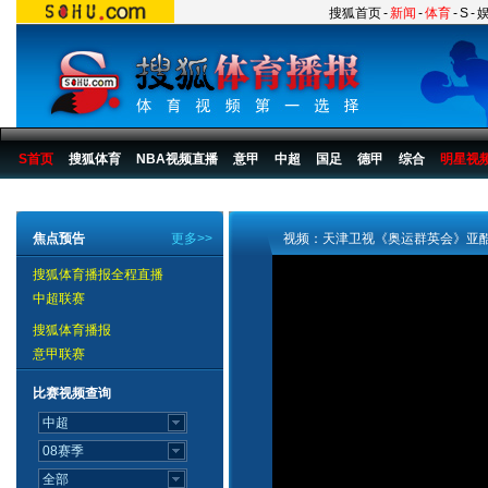
搜狐首页
-
新闻
-
体育
-
S
-
S首页
搜狐体育
NBA视频直播
意甲
中超
国足
德甲
综合
明星视
搜狐体育播报
>
综合
>
其他
焦点预告
更多>>
视频：天津卫视《奥运群英会》亚
搜狐体育播报全程直播
中超联赛
搜狐体育播报
意甲联赛
比赛视频查询