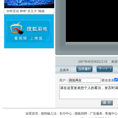
·
水样灵动 神奇“水立方”揭秘
2007年08月06日23:1
选播单：
用户：
匿名发表
设置首页
-
搜狗输入法
-
支付中心
-
搜狐招聘
-
广告服务
-
客服中心