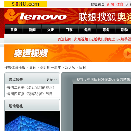
搜狐首页
-
新闻
-
体育
-
S
-
首页
新闻
火炬
门票
备战
筹备
活动
奥运新闻
|
火炬视频
|
走近我们的奥运
|
火炬手
搜狐体育播报
>
奥运
>
倒计时一周年
>
28大项
>
田径
焦点预告
更多
>>
视频：中国田径冲刺2008 秦强梦
·每周二直播《走近我们的奥运》
·每周四直播《冠军访谈》节目
场馆巡礼