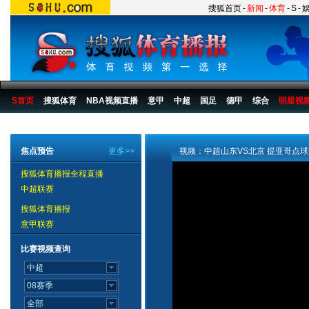
搜狐首页
-
新闻
-
体育
-
S
-
S首页
搜狐体育
NBA视频直播
意甲
中超
国足
德甲
综合
明星视
搜狐体育播报
>
足球
>
中国足球
>
中超
>
2007赛季
>
第15轮
焦点预告
更多>>
视频：中超山东VS北京 提亚哥点
搜狐体育播报全程直播
中超联赛
搜狐体育播报
意甲联赛
比赛视频查询