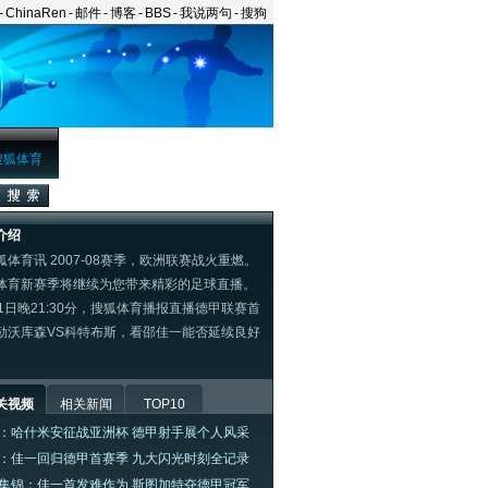
-
ChinaRen
-
邮件
-
博客
-
BBS
-
我说两句
-
搜狗
搜狐体育
介绍
体育讯 2007-08赛季，欧洲联赛战火重燃。
体育新赛季将继续为您带来精彩的足球直播。
11日晚21:30分，搜狐体育播报直播德甲联赛首
勒沃库森VS科特布斯，看邵佳一能否延续良好
关视频
相关新闻
TOP10
：哈什米安征战亚洲杯 德甲射手展个人风采
：佳一回归德甲首赛季 九大闪光时刻全记录
集锦：佳一首发难作为 斯图加特夺德甲冠军