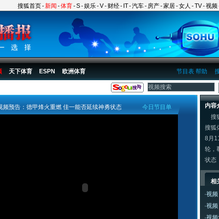
搜狐首页
-
新闻
-
体育
-
S
-
娱乐
-
V
-
财经
-
IT
-
汽车
-
房产
-
家居
-
女人
-
TV
-
视频
频
天下体育
ESPN
欧洲体育
节目表
帮助
内容
视频预告：德甲烽火重燃 佳一能否延续神勇状态
今日节目单
搜狐
搜狐
8月
轮，
状态
相
·
视频
·
视频
·
视频