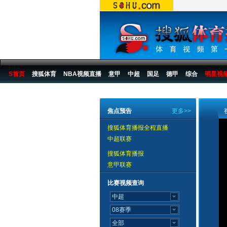
S首页
搜狐体育
NBA视频直播
意甲
中超
国足
德甲
综合
明星视
搜狐体育播报
>
足球
>
国际足球
>
德甲
>
06/07赛季
>
新闻
焦点预告
更多>>
搜狐体育播报全程直播
中超联赛
搜狐体育播报
意甲联赛
比赛视频查询