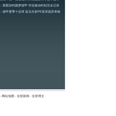
：斯图加特圆梦德甲 夺冠激动时刻完全记录
：德甲赛季十佳球 迭戈吊射PK亚琛诡异单骑
-
网站地图
-
全部新闻
-
全部博文