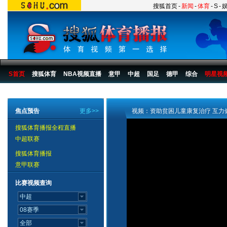
搜狐首页
-
新闻
-
体育
-
S
-
S首页
搜狐体育
NBA视频直播
意甲
中超
国足
德甲
综合
明星视
搜狐体育播报
>
综合
>
其他
焦点预告
更多>>
视频：资助贫困儿童康复治疗 互力
搜狐体育播报全程直播
中超联赛
搜狐体育播报
意甲联赛
比赛视频查询