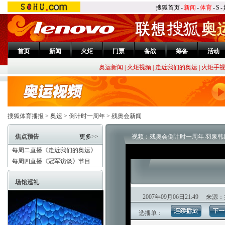
搜狐首页
-
新闻
-
体育
-
S
-
首页
新闻
火炬
门票
备战
筹备
活动
奥运新闻
|
火炬视频
|
走近我们的奥运
|
火炬手
搜狐体育播报
>
奥运
>
倒计时一周年
>
残奥会新闻
焦点预告
更多
>>
视频：残奥会倒计时一周年 羽泉韩
·每周二直播《走近我们的奥运》
·每周四直播《冠军访谈》节目
场馆巡礼
2007年09月06日21:49
选播单：