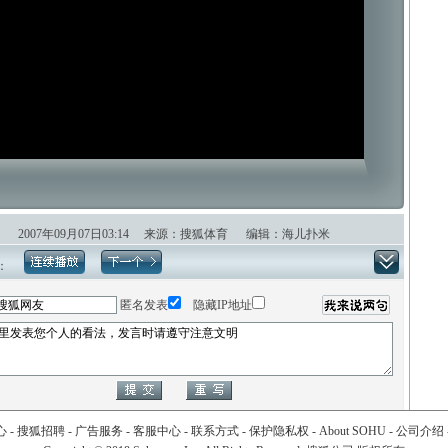
2007年09月07日03:14 来源：搜狐体育 编辑：海儿扑米
：
匿名发表
隐藏IP地址
心
-
搜狐招聘
-
广告服务
-
客服中心
-
联系方式
-
保护隐私权
-
About SOHU
-
公司介绍