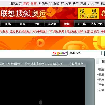
搜狐首页
-
新闻
-
体育
-
S
-
娱乐
-
V
-
财经
-
IT
-
汽车
-
房产
-
家居
-
女人
-
TV
-
视
备战
筹备
活动
志愿者
视频
图片库
博客·社区
炬视频
|
走近我们的奥运
|
火炬手视频
|
BTV奥运视频
|
奥运精彩回眸
|
残奥会动态
|
手
相
视频：残奥倒计时一周年 成龙高歌WE ARE READY
今日节目单
·
视频
·
视频
·
视频
·
视频
·
音频