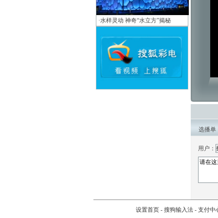
·
水样灵动 神奇“水立方”揭秘
选播单
用户：
设置首页
-
搜狗输入法
-
支付中