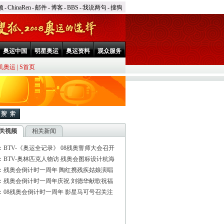
频
-
ChinaRen
-
邮件
-
博客
-
BBS
-
我说两句
-
搜狗
奥运中国
明星奥运
奥运资料
观众服务
机奥运
|
S首页
关视频
相关新闻
：BTV-《奥运全记录》 08残奥誓师大会召开
：BTV-奥林匹克人物访 残奥会图标设计杭海
：残奥会倒计时一周年 陶红携残疾姑娘演唱
：残奥会倒计时一周年庆祝 刘德华献歌祝福
：08残奥会倒计时一周年 影星马可号召关注