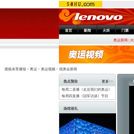
首页
新闻
火炬
门票
奥运新闻
|
火
搜狐体育播报
>
奥运
>
奥运视频
>
残奥会新闻
焦点预告
更多
>>
·每周二直播《走近我们的奥运》
·每周四直播《冠军访谈》节目
场馆巡礼