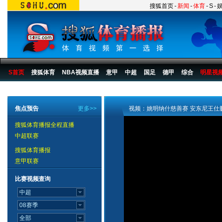
搜狐首页
-
新闻
-
体育
-
S
-
S首页
搜狐体育
NBA视频直播
意甲
中超
国足
德甲
综合
明星视
搜狐体育播报
>
中国篮球
>
姚明视频
焦点预告
更多>>
视频：姚明纳什慈善赛 安东尼王仕
搜狐体育播报全程直播
中超联赛
搜狐体育播报
意甲联赛
比赛视频查询